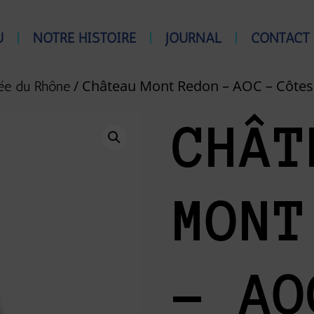
U
NOTRE HISTOIRE
JOURNAL
CONTACT
/ Château Mont Redon – AOC – Côtes
lée du Rhône
CHÂT
MONT
– AO