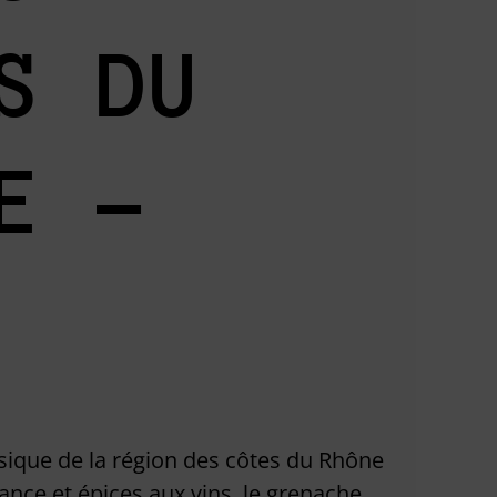
S DU
E –
sique de la région des côtes du Rhône
stance et épices aux vins, le grenache