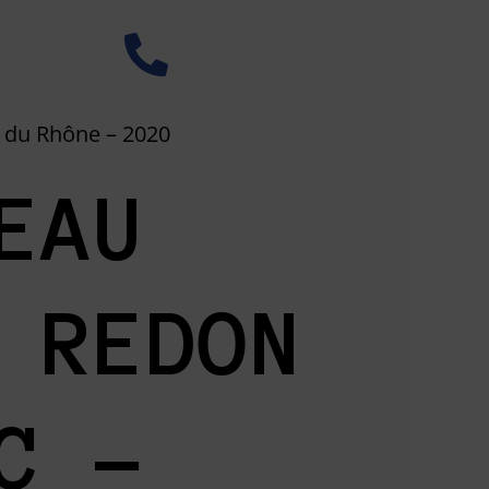
 du Rhône – 2020
EAU
 REDON
C –