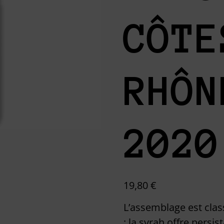
CÔTE
RHÔN
2020
19,80
€
L’assemblage est clas
: la syrah offre persi