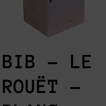
BIB – LE
ROUËT –